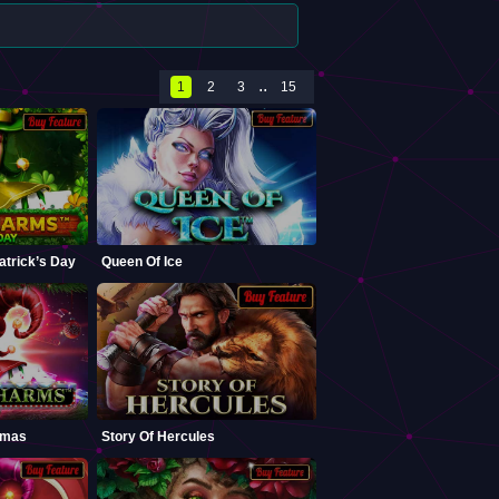
..
1
2
3
15
atrick’s Day
Queen Of Ice
Story Of Hercules
Xmas