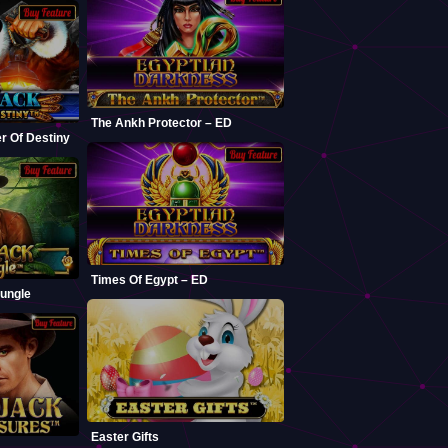
The Ankh Protector – ED
r Of Destiny
Times Of Egypt – ED
Jungle
Easter Gifts