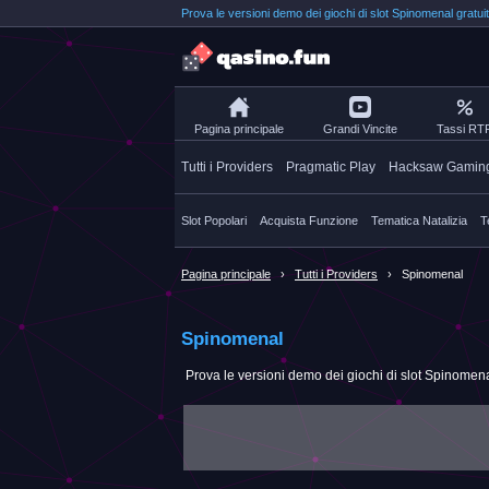
Prova le versioni demo dei giochi di slot Spinomenal gratu
Pagina principale
Grandi Vincite
Tassi RT
Tutti i Providers
Pragmatic Play
Hacksaw Gamin
Slot Popolari
Acquista Funzione
Tematica Natalizia
T
Pagina principale
Tutti i Providers
Spinomenal
Spinomenal
Prova le versioni demo dei giochi di slot Spinomen