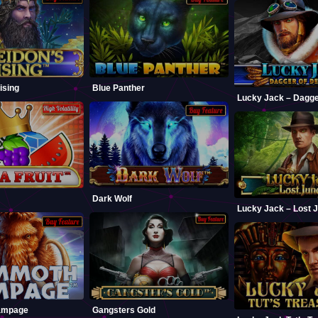
ising
Blue Panther
Lucky Jack – Dagge
Dark Wolf
Lucky Jack – Lost 
ampage
Gangsters Gold