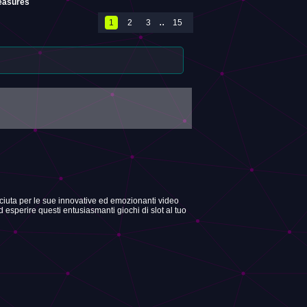
reasures
..
1
2
3
15
ciuta per le sue innovative ed emozionanti video
d esperire questi entusiasmanti giochi di slot al tuo