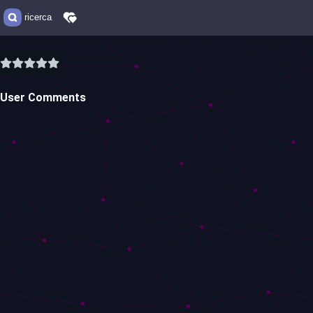
ricerca
User Comments