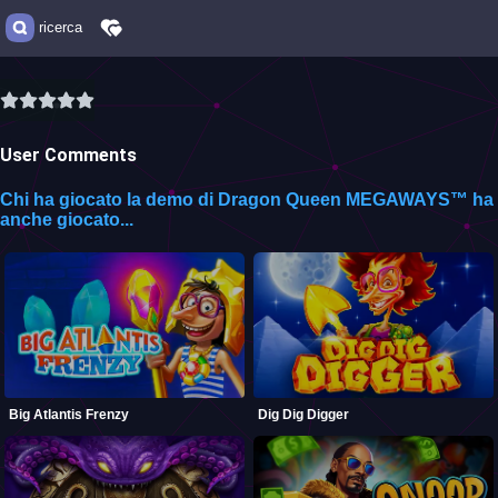
ricerca
User Comments
Chi ha giocato la demo di Dragon Queen MEGAWAYS™ ha
anche giocato...
Big Atlantis Frenzy
Dig Dig Digger