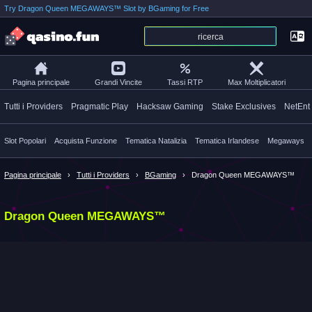
Try Dragon Queen MEGAWAYS™ Slot by BGaming for Free
Pagina principale
Grandi Vincite
Tassi RTP
Max Moltiplicatori
Tutti i Providers
Pragmatic Play
Hacksaw Gaming
Stake Exclusives
NetEnt
Slot Popolari
Acquista Funzione
Tematica Natalizia
Tematica Irlandese
Megaways
Pagina principale
Tutti i Providers
BGaming
Dragon Queen MEGAWAYS™
Dragon Queen MEGAWAYS™
BGaming