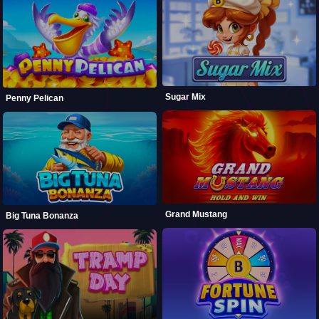
Sugar Mix
Penny Pelican
Grand Mustang
Big Tuna Bonanza