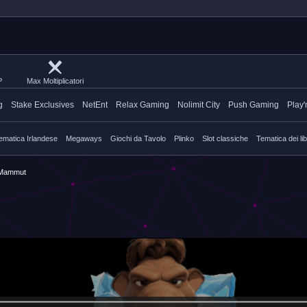
P
Max Moltiplicatori
g
Stake Exclusives
NetEnt
Relax Gaming
Nolimit City
Push Gaming
Play
ematica Irlandese
Megaways
Giochi da Tavolo
Plinko
Slot classiche
Tematica dei lib
Mammut