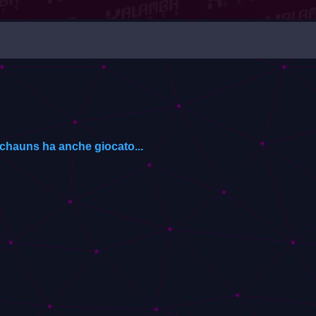
echauns ha anche giocato...