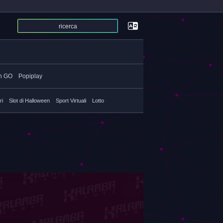
'n GO
Popiplay
ri
Slot di Halloween
Sport Virtuali
Lotto