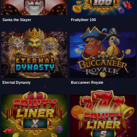
Santa the Slayer
Fruityliner 100
Eternal Dynasty
Buccaneer Royale