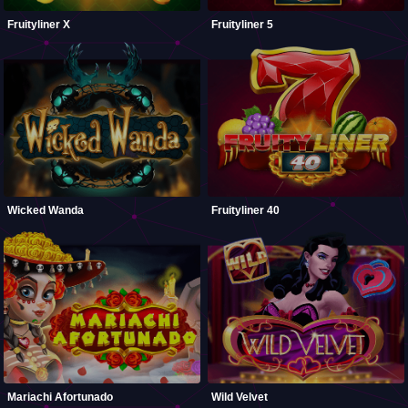
Fruityliner X
Fruityliner 5
Wicked Wanda
Fruityliner 40
Mariachi Afortunado
Wild Velvet