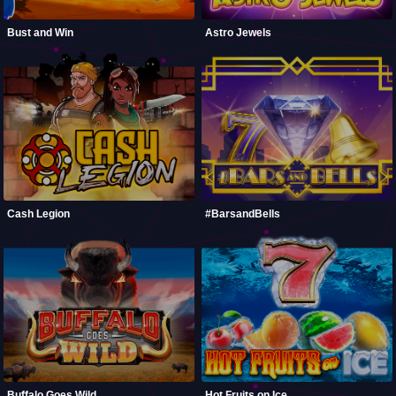
Bust and Win
Astro Jewels
Cash Legion
#BarsandBells
Buffalo Goes Wild
Hot Fruits on Ice