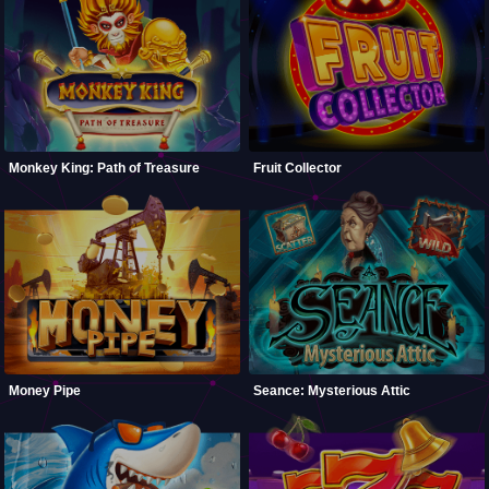
Monkey King: Path of Treasure
Fruit Collector
Money Pipe
Seance: Mysterious Attic