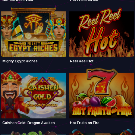
Mighty Egypt Riches
Reel Reel Hot
Caishen Gold: Dragon Awakes
Hot Fruits on Fire