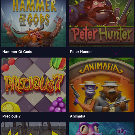
Peter Hunter
Hammer Of Gods
Animafia
Precious 7