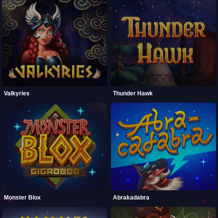
Thunder Hawk
Valkyries
Abrakadabra
Monster Blox