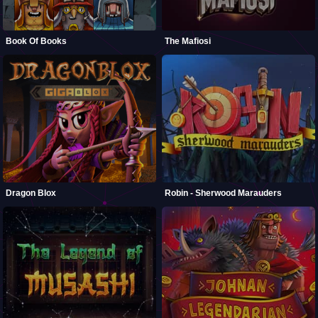
The Mafiosi
Book Of Books
Robin - Sherwood Marauders
Dragon Blox