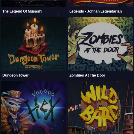
Legends - Johnan Legendarian
The Legend Of Musashi
Zombies At The Door
Dungeon Tower