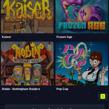
Frozen Age
Kaiser
Pop Cop
Robin - Nottingham Raiders
1