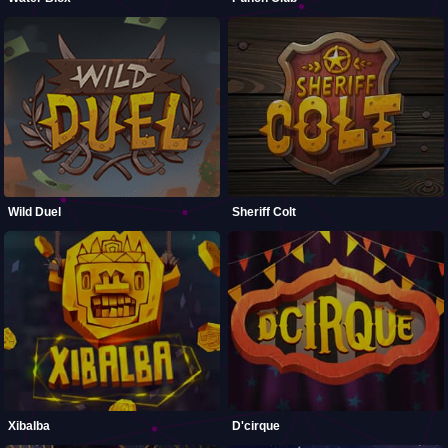
Sheriff Colt
Wild Duel
D'cirque
Xibalba