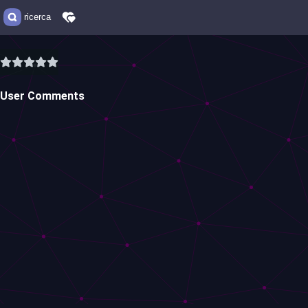
ricerca
User Comments