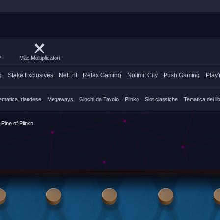
P
Max Moltiplicatori
g
Stake Exclusives
NetEnt
Relax Gaming
Nolimit City
Push Gaming
Play
ematica Irlandese
Megaways
Giochi da Tavolo
Plinko
Slot classiche
Tematica dei lib
Pine of Plinko