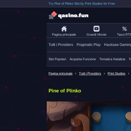
Try Pine of Plinko Slot by Print Studios for Free
Pagina principale
Grandi Vincite
Tassi RT
Tutti i Providers
Pragmatic Play
Hacksaw Gamin
Slot Popolari
Acquista Funzione
Tematica Natalizia
T
Pagina principale
Tutti i Providers
Print Studios
Pine of Plinko
Print
Studios