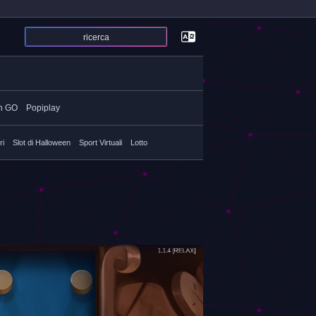
'n GO
Popiplay
ri
Slot di Halloween
Sport Virtuali
Lotto