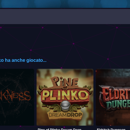
ko ha anche giocato...