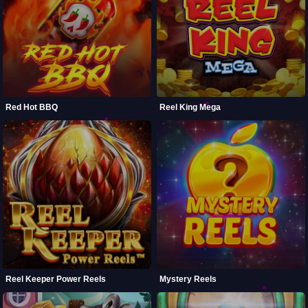
Red Hot BBQ
Reel King Mega
Reel Keeper Power Reels
Mystery Reels