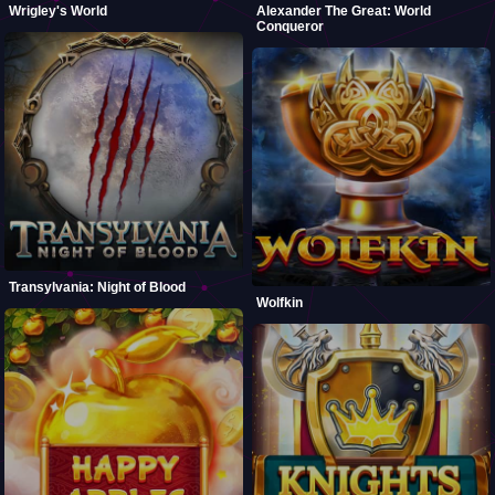
Wrigley's World
Alexander The Great: World
Conqueror
Transylvania: Night of Blood
Wolfkin