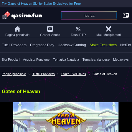
Try Gates of Heaven Slot by Stake Exclusives for Free
Pagina principale
Grandi Vincite
Tassi RTP
Max Moltiplicatori
Tutti i Providers
Pragmatic Play
Hacksaw Gaming
Stake Exclusives
NetEnt
Slot Popolari
Acquista Funzione
Tematica Natalizia
Tematica Irlandese
Megaways
Pagina principale
Tutti i Providers
Stake Exclusives
Gates of Heaven
Gates of Heaven
Stake
Exclusives