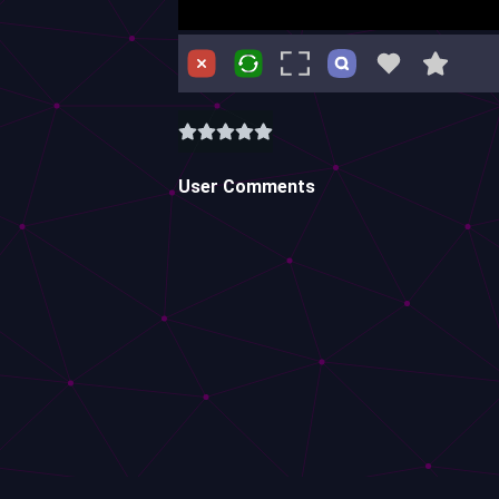
User Comments