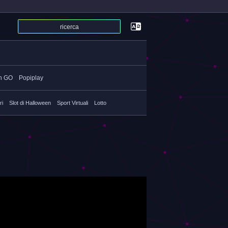
'n GO
Popiplay
ri
Slot di Halloween
Sport Virtuali
Lotto