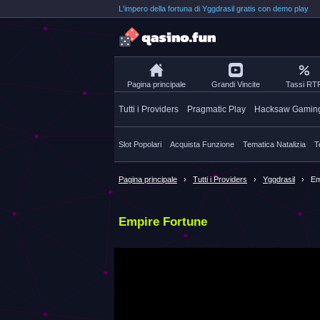
L'impero della fortuna di Yggdrasil gratis con demo play
Pagina principale
Grandi Vincite
Tassi RT
Tutti i Providers
Pragmatic Play
Hacksaw Gamin
Slot Popolari
Acquista Funzione
Tematica Natalizia
T
Pagina principale
Tutti i Providers
Yggdrasil
Em
Empire Fortune
Yggdrasil