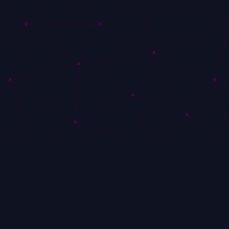
@qasinofun
@qasinofun
I nostri amici
Informativa sulla privacy
Politica dei
Gioca per divertimento: goditi giochi di slot gratuiti senza spendere un centesimo!
Si prega di essere consapevoli del fatto che i giochi da casinò, anche quando