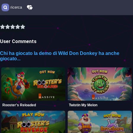
ricerca
User Comments
Chi ha giocato la demo di Wild Don Donkey ha anche
giocato...
Rooster's Reloaded
Twistin My Melon